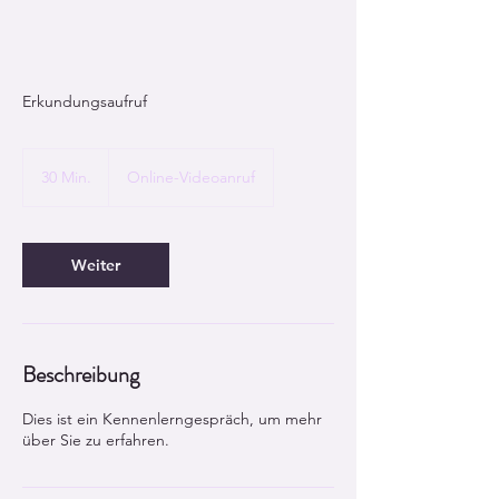
Erkundungsaufruf
30 Min.
3
Online-Videoanruf
0
M
i
n
Weiter
.
Beschreibung
Dies ist ein Kennenlerngespräch, um mehr
über Sie zu erfahren.