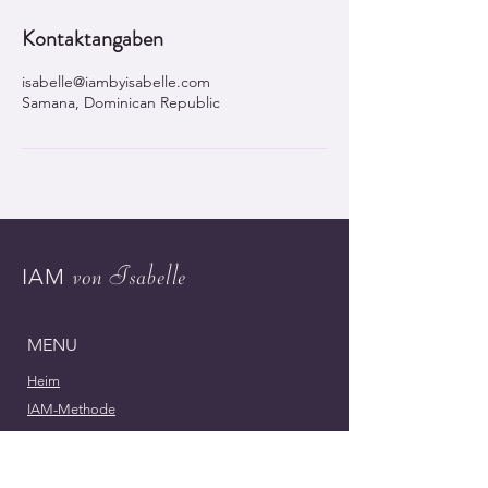
Kontaktangaben
isabelle@iambyisabelle.com
Samana, Dominican Republic
von Isabelle
IAM
MENU
Heim
IAM-Methode
Einzigartige Erlebnisse
Lernen Sie Isabelle kennen